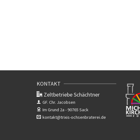
KONTAKT
Zeltbetriebe Schächtner
GF. Chr. Jacobsen
Im Grund 2a -
90765 Sack
kontakt@trixis-ochsenbraterei.de