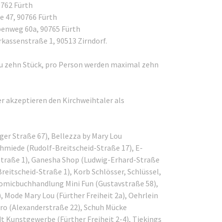
0762 Fürth
e 47, 90766 Fürth
ubenweg 60a, 90765 Fürth
arkassenstraße 1, 90513 Zirndorf.
zu zehn Stück, pro Person werden maximal zehn
r akzeptieren den Kirchweihtaler als
er Straße 67), Bellezza by Mary Lou
chmiede (Rudolf-Breitscheid-Straße 17), E-
straße 1), Ganesha Shop (Ludwig-Erhard-Straße
reitscheid-Straße 1), Korb Schlösser, Schlüssel,
Comicbuchhandlung Mini Fun (Gustavstraße 58),
), Mode Mary Lou (Fürther Freiheit 2a), Oehrlein
iro (Alexanderstraße 22), Schuh Mücke
t Kunstgewerbe (Fürther Freiheit 2-4), Tiekings