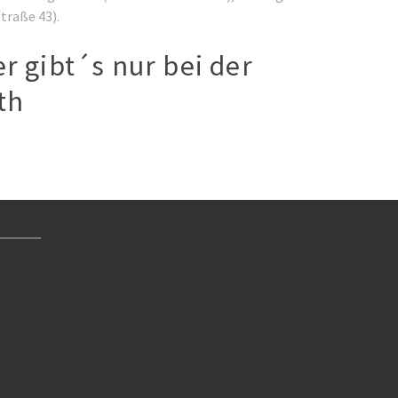
traße 43).
r gibt´s nur bei der
th