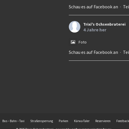
Schau es auf Facebook an
·
Te
Trixi's Ochsenbraterei
4 Jahre her
Foto
Schau es auf Facebook an
·
Te
Bus – Bahn – Taxi
Straßensperrung
Parken
Kärwa-Taler
Reservieren
Feedbac