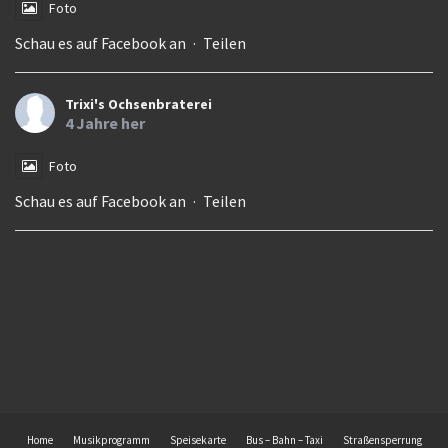
Foto
Schau es auf Facebook an
·
Teilen
Trixi's Ochsenbraterei
4 Jahre her
Foto
Schau es auf Facebook an
·
Teilen
Home
Musikprogramm
Speisekarte
Bus – Bahn – Taxi
Straßensperrung